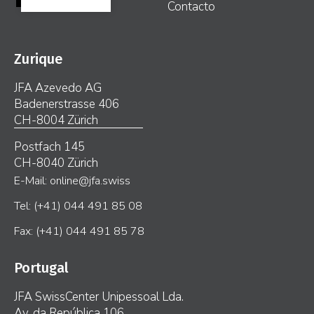
Contacto
Zurique
JFA Azevedo AG
Badenerstrasse 406
CH-8004 Zürich
Postfach 145
CH-8040 Zürich
E-Mail: online@jfa.swiss
Tel: (+41) 044 491 85 08
Fax: (+41) 044 491 85 78
Portugal
JFA SwissCenter Unipessoal Lda.
Av. da República 106