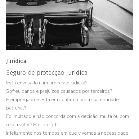
Juridica
Seguro de protecçao juridica
Está envolvido num processo judicial?
Sofreu danos e prejuízos causados por terceiros?
É empregado e está em conflito com a sua entidade
patronal?
Foi multado e não concorda com a decisão, multa ou com
o seu valor? Etc. etc. etc…
Infelizmente nos tempos em que vivemos a necessidade