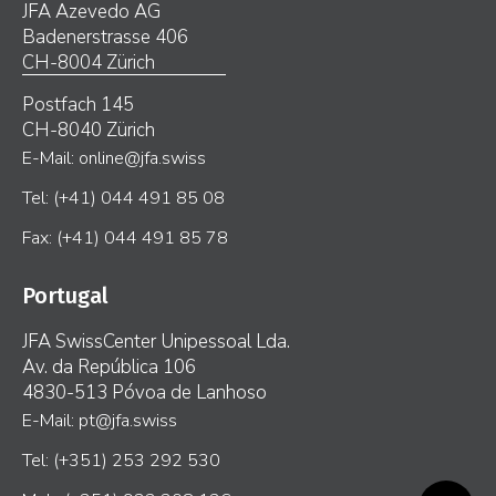
JFA Azevedo AG
Badenerstrasse 406
CH-8004 Zürich
Postfach 145
CH-8040 Zürich
E-Mail: online@jfa.swiss
Tel: (+41) 044 491 85 08
Fax: (+41) 044 491 85 78
Portugal
JFA SwissCenter Unipessoal Lda.
Av. da República 106
4830-513 Póvoa de Lanhoso
E-Mail: pt@jfa.swiss
Tel: (+351) 253 292 530