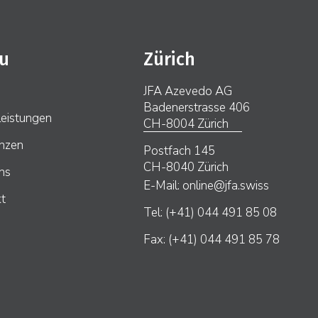
u
Zürich
JFA Azevedo AG
Badenerstrasse 406
leistungen
CH-8004 Zürich
nzen
Postfach 145
CH-8040 Zürich
ns
E-Mail: online@jfa.swiss
t
Tel: (+41) 044 491 85 08
Fax: (+41) 044 491 85 78