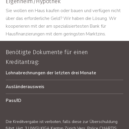
Eigenheim/Hypothek
Sie wollen ein Haus kaufen oder bauen und verfügen nicht
über das erforderliche Geld? Wir haben die Lösung. Wir
kooperieren mit der am spezialisiertesten Bank für
Hausfinanzierungen mit dem geringsten Marktzins.
Benötigte Dokumente für einen
Kreditantrag:
Lohnabrechnungen der letzten drei Monate
Ausländerausweis
Pass/ID
Die Kreditvergabe ist verboten, falls diese zur Überschuldung
führt. (Art. 3 UWG) KIGA Kanton Zürich Vers. Police CHARTIS: